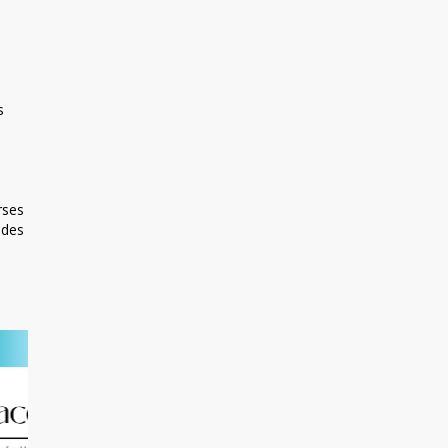
s
rses
 des