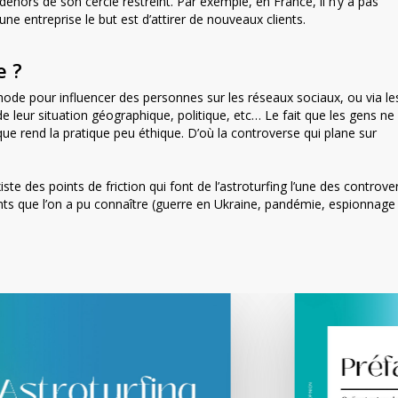
n dehors de son cercle restreint. Par exemple, en France, il n’y a pas
ne entreprise le but est d’attirer de nouveaux clients.
e ?
thode pour influencer des personnes sur les réseaux sociaux, ou via le
 leur situation géographique, politique, etc… Le fait que les gens ne
que rend la pratique peu éthique. D’où la controverse qui plane sur
iste des points de friction qui font de l’astroturfing l’une des controve
ents que l’on a pu connaître (guerre en Ukraine, pandémie, espionnage