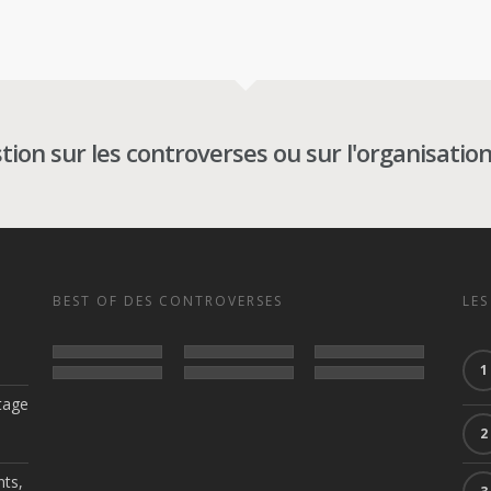
ion sur les controverses ou sur l'organisation
BEST OF DES CONTROVERSES
LES
tage
nts,